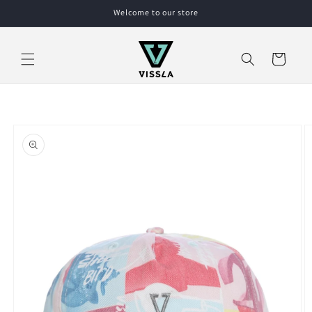
Skip to
Welcome to our store
content
Cart
Skip to
product
information